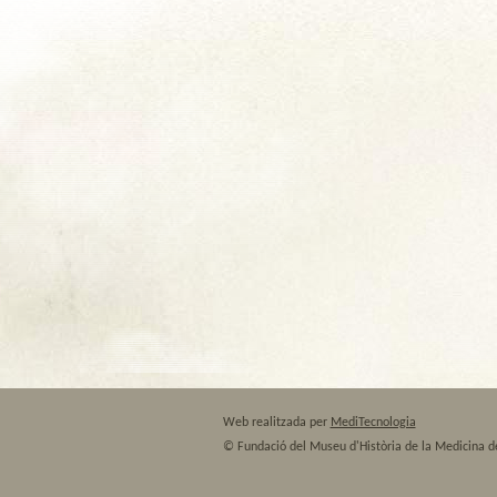
Web realitzada per
MediTecnologia
© Fundació del Museu d'Història de la Medicina d