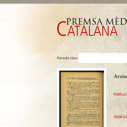
Paraula clau:
Arxius
Publicac
Tornar a 