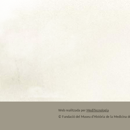
Web realitzada per
MediTecnologia
© Fundació del Museu d'Història de la Medicina d