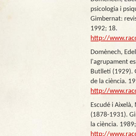
psicologia i psi
Gimbernat: revis
1992; 18.
http://www.rac
Domènech, Edelmi
l'agrupament es
Butlletí (1929).
de la ciència. 1
http://www.rac
Escudé i Aixelà,
(1878-1931). Gim
la ciència. 1989
http://www.rac