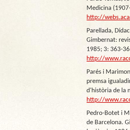
Medicina (1907-
http://webs.ac
Parellada, Dídac
Gimbernat: revis
1985; 3: 363-36
http://www.rac
Parés i Marimon,
premsa igualadin
d'història de la
http://www.rac
Pedro-Botet i Mo
de Barcelona. Gi