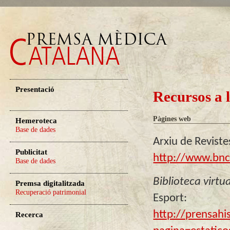
Presentació
Recursos a 
Pàgines web
Hemeroteca
Base de dades
Arxiu de Reviste
Publicitat
http://www.bnc.
Base de dades
Biblioteca virtu
Premsa digitalitzada
Recuperació patrimonial
Esport:
http://prensahi
Recerca