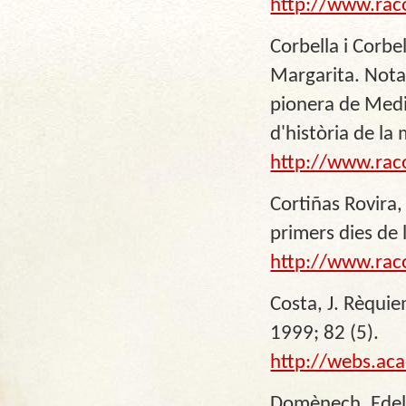
http://www.rac
Corbella i Corbe
Margarita. Nota
pionera de Medi
d'història de la 
http://www.rac
Cortiñas Rovira,
primers dies de 
http://www.rac
Costa, J. Rèquie
1999; 82 (5).
http://webs.ac
Domènech, Edelmi