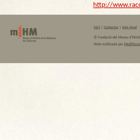
http://www.rac
Inici
|
Contactar
|
Avís legal
© Fundació del Museu d'Histò
Web realitzada per
MediTecno