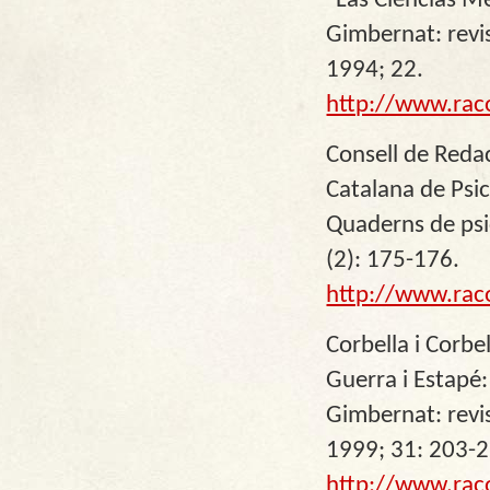
"Las Ciencias Mé
Gimbernat: revis
1994; 22.
http://www.rac
Consell de Redac
Catalana de Psic
Quaderns de psic
(2): 175-176.
http://www.rac
Corbella i Corbe
Guerra i Estapé:
Gimbernat: revis
1999; 31: 203-2
http://www.rac