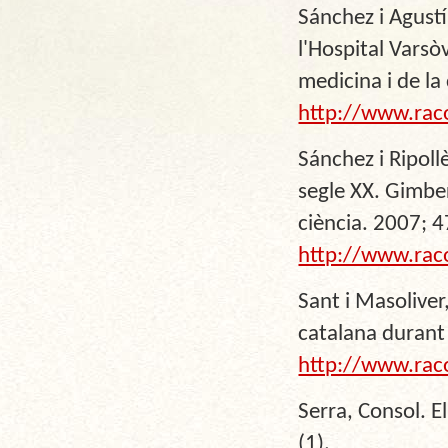
Sánchez i Agustí
l'Hospital Varsò
medicina i de la
http://www.rac
Sánchez i Ripoll
segle XX. Gimber
ciència. 2007; 4
http://www.rac
Sant i Masolive
catalana durant 
http://www.rac
Serra, Consol. E
(1).